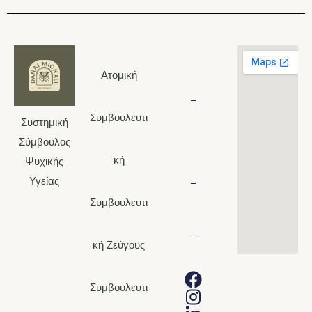
6948290983
Ατομική
Συμβουλευτι
Συστημική
210
Σύμβουλος
7221226
κή
Ψυχικής
Υγείας
Συμβουλευτι
d.michaly@hotmail.c
κή Ζεύγους
Συμβουλευτι