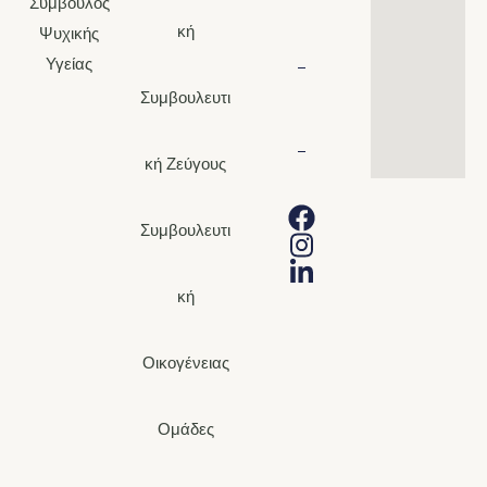
Σύμβουλος
7221226
κή
Ψυχικής
Υγείας
Συμβουλευτι
d.michaly@hotmail.c
κή Ζεύγους
Συμβουλευτι
κή
Οικογένειας
Ομάδες