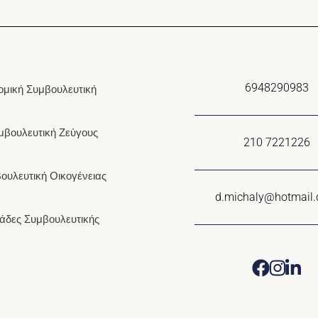
6948290983
ομική Συμβουλευτική
μβουλευτική Ζεύγους
210 7221226
ουλευτική Οικογένειας
d.michaly@hotmail
άδες Συμβουλευτικής