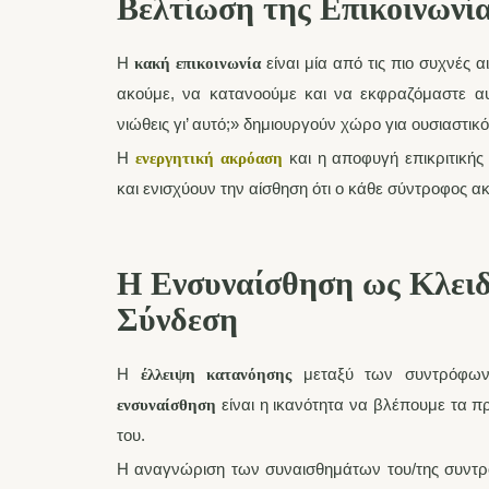
Βελτίωση της Επικοινωνία
Η
είναι μία από τις πιο συχνές α
κακή επικοινωνία
ακούμε, να κατανοούμε και να εκφραζόμαστε αυ
νιώθεις γι’ αυτό;» δημιουργούν χώρο για ουσιαστικό
Η
και η αποφυγή επικριτική
ενεργητική ακρόαση
και ενισχύουν την αίσθηση ότι ο κάθε σύντροφος ακ
Η Ενσυναίσθηση ως Κλειδ
Σύνδεση
Η
μεταξύ των συντρόφων 
έλλειψη κατανόησης
είναι η ικανότητα να βλέπουμε τα π
ενσυναίσθηση
του.
Η αναγνώριση των συναισθημάτων του/της συντρό