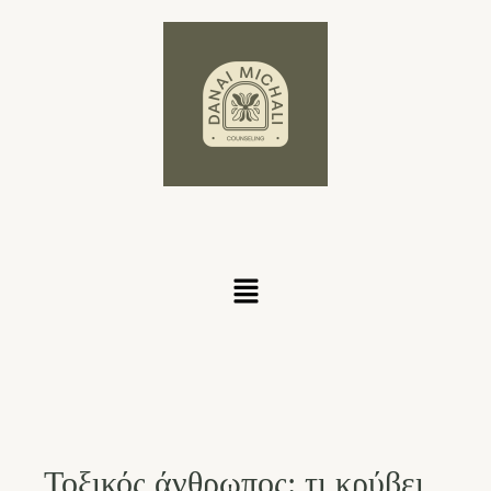
Τοξικός άνθρωπος: τι κρύβει