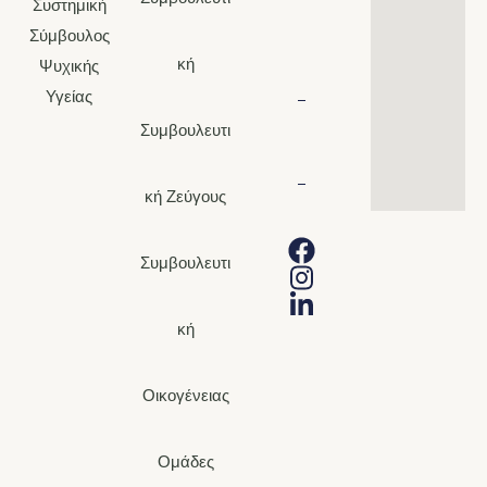
Συστημική
210
Σύμβουλος
7221226
κή
Ψυχικής
Υγείας
Συμβουλευτι
d.michaly@hotmail.c
κή Ζεύγους
Συμβουλευτι
κή
Οικογένειας
Ομάδες