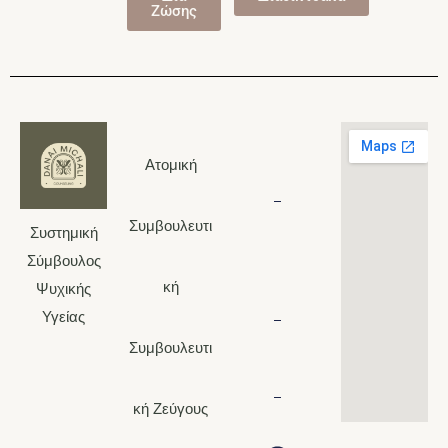
Ζώσης
6948290983
Ατομική
Συμβουλευτι
Συστημική
210
Σύμβουλος
7221226
κή
Ψυχικής
Υγείας
Συμβουλευτι
d.michaly@hotmail.c
κή Ζεύγους